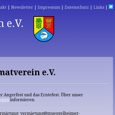
akt
|
Newsletter
|
Impressum
|
Datenschutz
|
Links
|
 e.V.
atverein e.V.
 Angerfest und das Erntefest. Über unser
ungen
informieren.
 Vermietung: vermietung@mueggelheimer-