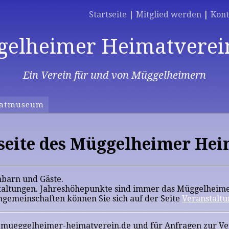
Startseite
|
Mitglied werden
|
Kont
elheimer Heimatverein
Ein Verein für und von Müggelheimern
atmuseum
ite des Müggelheimer Heim
hbarn und Gäste.
staltungen. Jahreshöhepunkte sind immer das Müggelheimer
ngemeinschaften können Sie sich auf der Seite
Veranstalt
fo@mueggelheimer-heimatverein.de und für Anfragen zur